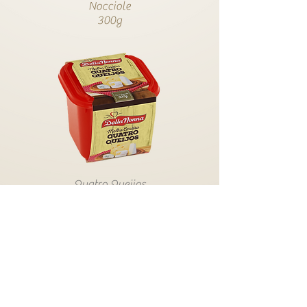
Nocciole
300g
Quatro Queijos
300
g